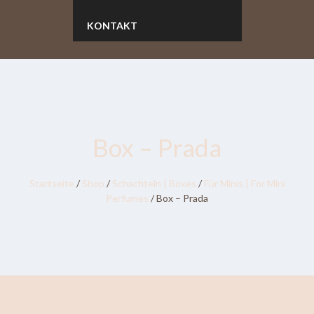
KONTAKT
Box – Prada
Startseite
/
Shop
/
Schachteln | Boxes
/
Für Minis | For Mini
Perfumes
/ Box – Prada