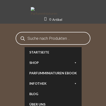
Skip
to
content
0
Artikel
Products
search
STARTSEITE
SHOP
PARFUMMINIATUREN EBOOK
INFOTHEK
BLOG
ÜBER UNS