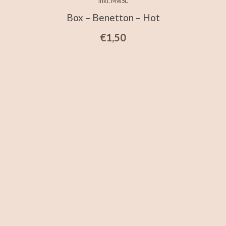
inkl. MwSt.
Box – Benetton – Hot
€
1,50