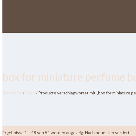
box for miniature perfume b
Startseite
/
Shop
/ Produkte verschlagwortet mit „box for miniature p
Ergebnisse 1 – 48 von 54 werden angezeigt
Nach neuesten sortiert