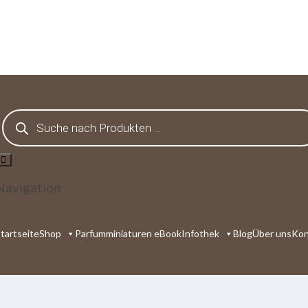
Products
search
Navigation
tartseite
Shop
Parfumminiaturen eBook
Infothek
Blog
Über uns
Kon