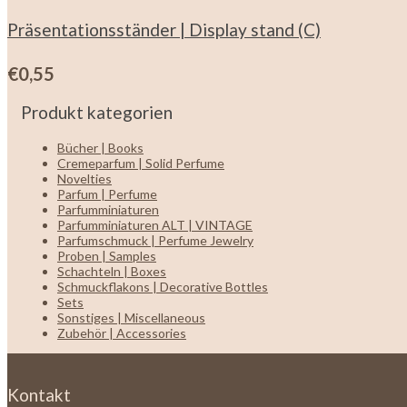
Präsentationsständer | Display stand (C)
€
0,55
Produkt kategorien
Bücher | Books
Cremeparfum | Solid Perfume
Novelties
Parfum | Perfume
Parfumminiaturen
Parfumminiaturen ALT | VINTAGE
Parfumschmuck | Perfume Jewelry
Proben | Samples
Schachteln | Boxes
Schmuckflakons | Decorative Bottles
Sets
Sonstiges | Miscellaneous
Zubehör | Accessories
Kontakt