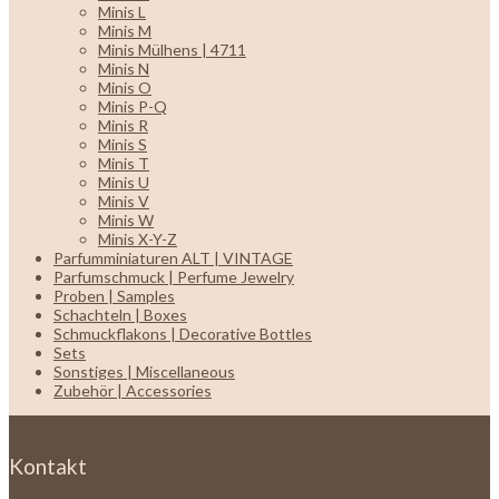
Minis L
Minis M
Minis Mülhens | 4711
Minis N
Minis O
Minis P-Q
Minis R
Minis S
Minis T
Minis U
Minis V
Minis W
Minis X-Y-Z
Parfumminiaturen ALT | VINTAGE
Parfumschmuck | Perfume Jewelry
Proben | Samples
Schachteln | Boxes
Schmuckflakons | Decorative Bottles
Sets
Sonstiges | Miscellaneous
Zubehör | Accessories
Kontakt