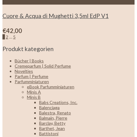
Zur Wunschliste hinzufügen
Cuore & Acqua di Mughetti 3,5ml EdP V1
€
42,00
1
2
…
5
Produkt kategorien
Bücher | Books
Cremeparfum | Solid Perfume
Novelties
Parfum | Perfume
Parfumminiaturen
eBook Parfumminiaturen
Minis A
Minis B
Babs Creations, Inc.
Balenciaga
Balestra, Renato
Balmain, Pierre
Barclay, Betty
Barthet, Jean
Battistoni