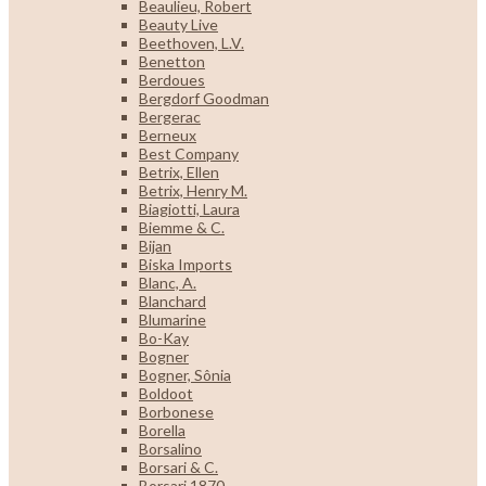
Beaulieu, Robert
Beauty Live
Beethoven, L.V.
Benetton
Berdoues
Bergdorf Goodman
Bergerac
Berneux
Best Company
Betrix, Ellen
Betrix, Henry M.
Biagiotti, Laura
Biemme & C.
Bijan
Biska Imports
Blanc, A.
Blanchard
Blumarine
Bo-Kay
Bogner
Bogner, Sônia
Boldoot
Borbonese
Borella
Borsalino
Borsari & C.
Borsari 1870