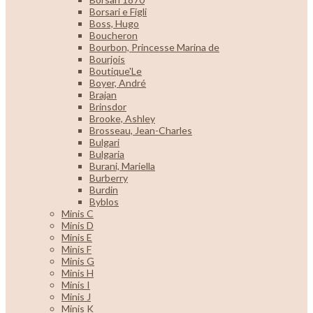
Borsari e Figli
Boss, Hugo
Boucheron
Bourbon, Princesse Marina de
Bourjois
Boutique'Le
Boyer, André
Brajan
Brinsdor
Brooke, Ashley
Brosseau, Jean-Charles
Bulgari
Bulgaria
Burani, Mariella
Burberry
Burdin
Byblos
Minis C
Minis D
Minis E
Minis F
Minis G
Minis H
Minis I
Minis J
Minis K