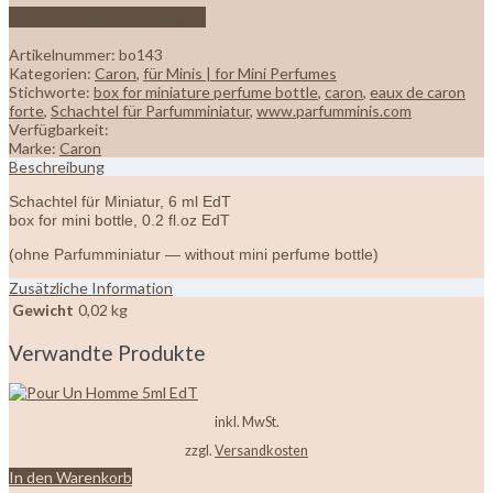
Zur Wunschliste hinzufügen
Artikelnummer:
bo143
Kategorien:
Caron
,
für Minis | for Mini Perfumes
Stichworte:
box for miniature perfume bottle
,
caron
,
eaux de caron
forte
,
Schachtel für Parfumminiatur
,
www.parfumminis.com
Verfügbarkeit:
Marke:
Caron
Beschreibung
Schachtel für Miniatur, 6 ml EdT
box for mini bottle, 0.2 fl.oz EdT
(ohne Parfumminiatur — without mini perfume bottle)
Zusätzliche Information
Gewicht
0,02 kg
Verwandte Produkte
inkl. MwSt.
zzgl.
Versandkosten
In den Warenkorb