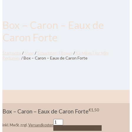
Box – Caron – Eaux de
Caron Forte
Startseite
/
Shop
/
Schachteln | Boxes
/
für Minis | for Mini
Perfumes
/ Box – Caron – Eaux de Caron Forte
€
1,50
Box – Caron – Eaux de Caron Forte
inkl. MwSt.
zzgl.
Versandkosten
In den Warenkorb