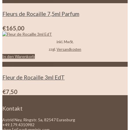
Zur Wunschliste hinzufügen
Fleurs de Rocaille 7,5ml Parfum
€
165,00
inkl. MwSt.
zzgl.
Versandkosten
In den Warenkorb
Zur Wunschliste hinzufügen
Fleur de Rocaille 3ml EdT
€
7,50
Kontakt
Astrid Ney, Ringstr. 5a, 82547 Eurasburg
+49.179.4310982
shop [at] parfumminis.com