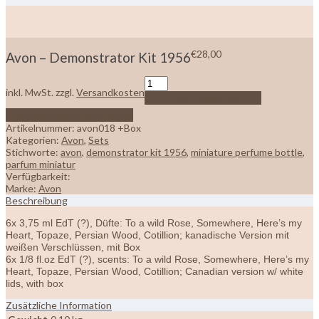
€
28,00
Avon – Demonstrator Kit 1956
inkl. MwSt.
zzgl.
Versandkosten
In den Warenkorb
Zur Wunschliste hinzufügen
Artikelnummer:
avon018 +Box
Kategorien:
Avon
,
Sets
Stichworte:
avon
,
demonstrator kit 1956
,
miniature perfume bottle
,
parfum miniatur
Verfügbarkeit:
Marke:
Avon
Beschreibung
6x 3,75 ml EdT (?), Düfte: To a wild Rose, Somewhere, Here’s my
Heart, Topaze, Persian Wood, Cotillion; kanadische Version mit
weißen Verschlüssen, mit Box
6x 1/8 fl.oz EdT (?), scents:
To a wild Rose, Somewhere, Here’s my
Heart, Topaze, Persian Wood, Cotillion; Canadian version w/ white
lids
, with box
Zusätzliche Information