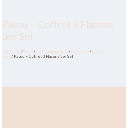
Patou – Coffret 3 Flacons
3er Set
Startseite
/
Shop
/
Parfumminiaturen
/
Minis P-Q
/
Patou,
Jean
/ Patou – Coffret 3 Flacons 3er Set