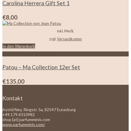
Carolina Herrera Gift Set 1
€
8,00
inkl. MwSt.
zzgl.
Versandkosten
In den Warenkorb
Zur Wunschliste hinzufügen
Patou – Ma Collection 12er Set
€
135,00
Kontakt
Astrid Ney, Ringstr. 5a, 82547 Eurasburg
+49.179.4310982
shop [at] parfumminis.com
www.parfumminis.com/