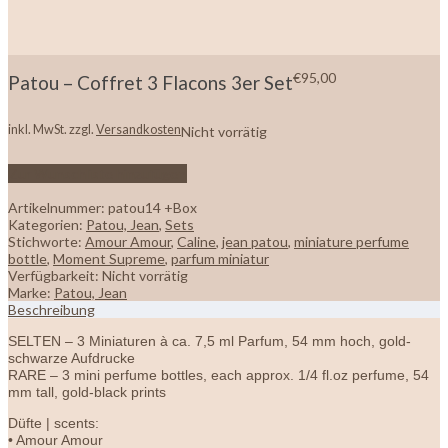
€
95,00
Patou – Coffret 3 Flacons 3er Set
inkl. MwSt.
zzgl.
Versandkosten
Nicht vorrätig
Zur Wunschliste hinzufügen
Artikelnummer:
patou14 +Box
Kategorien:
Patou, Jean
,
Sets
Stichworte:
Amour Amour
,
Caline
,
jean patou
,
miniature perfume
bottle
,
Moment Supreme
,
parfum miniatur
Verfügbarkeit:
Nicht vorrätig
Marke:
Patou, Jean
Beschreibung
SELTEN – 3 Miniaturen à ca. 7,5 ml Parfum, 54 mm hoch, gold-
schwarze Aufdrucke
RARE – 3 mini perfume bottles, each approx. 1/4 fl.oz perfume, 54
mm tall, gold-black prints
Düfte | scents:
• Amour Amour