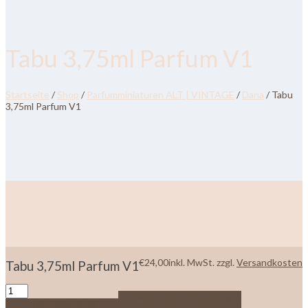
Tabu 3,75ml Parfum V1
Startseite
/
Shop
/
Parfumminiaturen ALT | VINTAGE
/
Dana
/ Tabu
3,75ml Parfum V1
€
24,00
inkl. MwSt.
zzgl.
Versandkosten
Tabu 3,75ml Parfum V1
Zur Wunschliste hinzufügen
In den Warenkorb