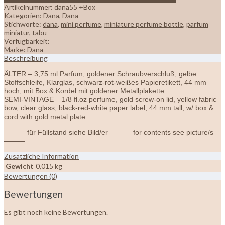
Artikelnummer:
dana55 +Box
Kategorien:
Dana
,
Dana
Stichworte:
dana
,
mini perfume
,
miniature perfume bottle
,
parfum
miniatur
,
tabu
Verfügbarkeit:
Marke:
Dana
Beschreibung
ÄLTER – 3,75 ml Parfum, goldener Schraubverschluß, gelbe
Stoffschleife, Klarglas, schwarz-rot-weißes Papieretikett, 44 mm
hoch, mit Box & Kordel mit goldener Metallplakette
SEMI-VINTAGE – 1/8 fl.oz perfume, gold screw-on lid, yellow fabric
bow, clear glass, black-red-white paper label, 44 mm tall, w/ box &
cord with gold metal plate
——— für Füllstand siehe Bild/er ——— for contents see picture/s
———
Zusätzliche Information
Gewicht
0,015 kg
Bewertungen (0)
Bewertungen
Es gibt noch keine Bewertungen.