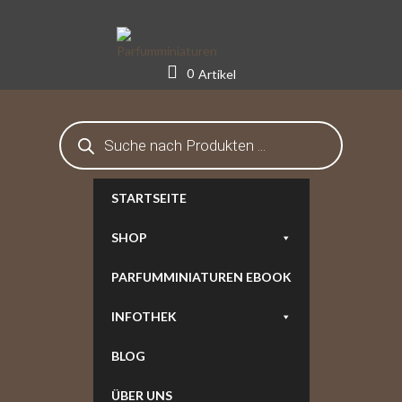
Skip
to
content
0
Artikel
Products
search
STARTSEITE
SHOP
PARFUMMINIATUREN EBOOK
INFOTHEK
BLOG
ÜBER UNS