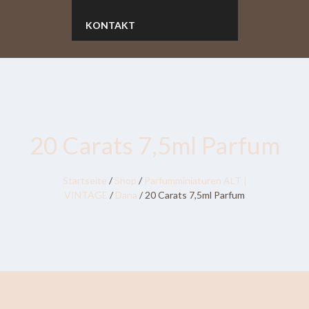
KONTAKT
20 Carats 7,5ml Parfum
Startseite
/
Shop
/
Parfumminiaturen ALT |
VINTAGE
/
Dana
/ 20 Carats 7,5ml Parfum