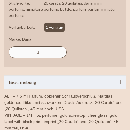
Stichworte:
20 carats
,
20 quilates
,
dana
,
mini
perfume
,
miniature perfume bottle
,
parfum
,
parfum miniatur
,
perfume
Verfügbarkeit:
1 vorrätig
Marke:
Dana
Beschreibung
ALT – 7,5 ml Parfum, goldener Schraubverschluß, Klarglas,
goldenes Etikett mit schwarzem Druck, Aufdruck „20 Carats“ und
„20 Quilates“, 45 mm hoch, USA
VINTAGE – 1/4 fl.oz perfume, gold screwtop, clear glass, gold
label with black print, imprint „20 Carats“ and „20 Quilates“, 45
mm tall, USA