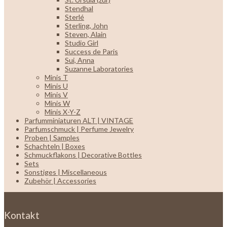
Stendhal
Sterlé
Sterling, John
Steven, Alain
Studio Girl
Success de Paris
Sui, Anna
Suzanne Laboratories
Minis T
Minis U
Minis V
Minis W
Minis X-Y-Z
Parfumminiaturen ALT | VINTAGE
Parfumschmuck | Perfume Jewelry
Proben | Samples
Schachteln | Boxes
Schmuckflakons | Decorative Bottles
Sets
Sonstiges | Miscellaneous
Zubehör | Accessories
Kontakt