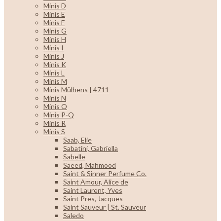
Minis D
Minis E
Minis F
Minis G
Minis H
Minis I
Minis J
Minis K
Minis L
Minis M
Minis Mülhens | 4711
Minis N
Minis O
Minis P-Q
Minis R
Minis S
Saab, Elie
Sabatini, Gabriella
Sabelle
Saeed, Mahmood
Saint & Sinner Perfume Co.
Saint Amour, Alice de
Saint Laurent, Yves
Saint Pres, Jacques
Saint Sauveur | St. Sauveur
Saledo