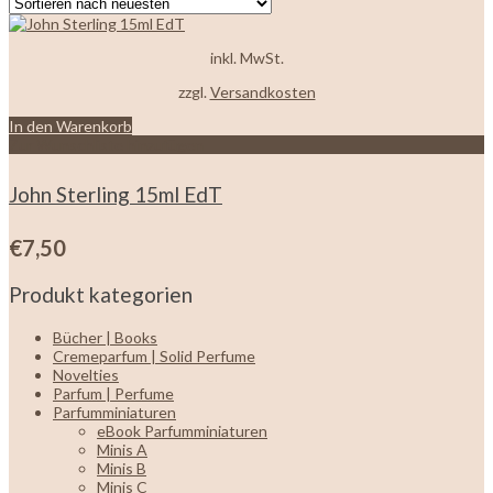
inkl. MwSt.
zzgl.
Versandkosten
In den Warenkorb
Zur Wunschliste hinzufügen
John Sterling 15ml EdT
€
7,50
Produkt kategorien
Bücher | Books
Cremeparfum | Solid Perfume
Novelties
Parfum | Perfume
Parfumminiaturen
eBook Parfumminiaturen
Minis A
Minis B
Minis C