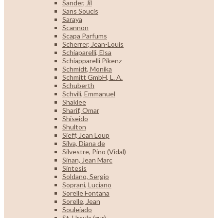
Sander, Jil
Sans Soucis
Saraya
Scannon
Scapa Parfums
Scherrer, Jean-Louis
Schiaparelli, Elsa
Schiapparelli Pikenz
Schmidt, Monika
Schmitt GmbH, L. A.
Schuberth
Schvili, Emmanuel
Shaklee
Sharif, Omar
Shiseido
Shulton
Sieff, Jean Loup
Silva, Diana de
Silvestre, Pino (Vidal)
Sinan, Jean Marc
Sintesis
Soldano, Sergio
Soprani, Luciano
Sorelle Fontana
Sorelle, Jean
Souleiado
St. Ursula (zur)