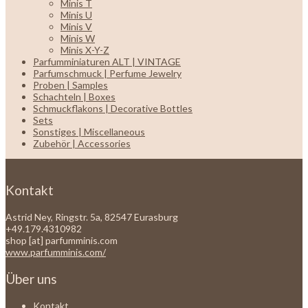
Minis T
Minis U
Minis V
Minis W
Minis X-Y-Z
Parfumminiaturen ALT | VINTAGE
Parfumschmuck | Perfume Jewelry
Proben | Samples
Schachteln | Boxes
Schmuckflakons | Decorative Bottles
Sets
Sonstiges | Miscellaneous
Zubehör | Accessories
Kontakt
Astrid Ney, Ringstr. 5a, 82547 Eurasburg
+49.179.4310982
shop [at] parfumminis.com
www.parfumminis.com/
Über uns
Kontakt