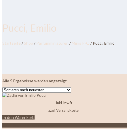
Pucci, Emilio
Startseite
/
Shop
/
Parfumminiaturen
/
Minis P-Q
/ Pucci, Emilio
Nach
Alle 5 Ergebnisse werden angezeigt
neuesten
sortiert
inkl. MwSt.
zzgl.
Versandkosten
In den Warenkorb
Zur Wunschliste hinzufügen