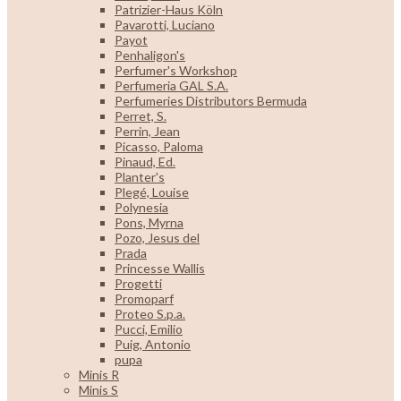
Patrizier-Haus Köln
Pavarotti, Luciano
Payot
Penhaligon's
Perfumer's Workshop
Perfumeria GAL S.A.
Perfumeries Distributors Bermuda
Perret, S.
Perrin, Jean
Picasso, Paloma
Pinaud, Ed.
Planter's
Plegé, Louise
Polynesia
Pons, Myrna
Pozo, Jesus del
Prada
Princesse Wallis
Progetti
Promoparf
Proteo S.p.a.
Pucci, Emilio
Puig, Antonio
pupa
Minis R
Minis S