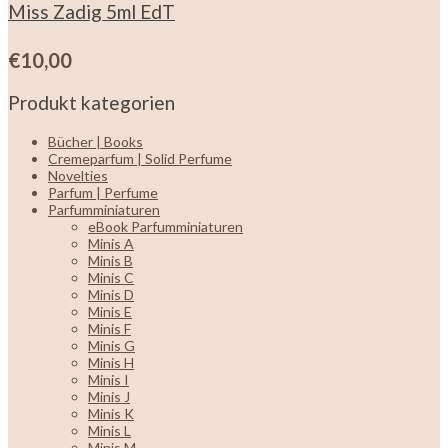
Miss Zadig 5ml EdT
€
10,00
Produkt kategorien
Bücher | Books
Cremeparfum | Solid Perfume
Novelties
Parfum | Perfume
Parfumminiaturen
eBook Parfumminiaturen
Minis A
Minis B
Minis C
Minis D
Minis E
Minis F
Minis G
Minis H
Minis I
Minis J
Minis K
Minis L
Minis M