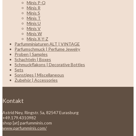
Minis P-Q
Minis R
Minis S
Minis T
Minis U
Minis V
Minis W
Minis X-Y-Z
Parfumminiaturen ALT | VINTAGE
Parfumschmuck | Perfume Jewelry
Proben | Samples
Schachteln | Boxes
Schmuckflakons | Decorative Bottles
Sets
Sonstiges | Miscellaneous
Zubehör | Accessories
Kontakt
Astrid Ney, Ringstr. 5a, 82547 Eurasburg
+49.179.4310982
shop [at] parfumminis.com
www.parfumminis.com/