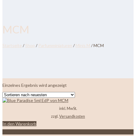
MCM
Startseite
/
Shop
/
Parfumminiaturen
/
Minis M
/ MCM
Einzelnes Ergebnis wird angezeigt
inkl. MwSt.
zzgl.
Versandkosten
In den Warenkorb
Zur Wunschliste hinzufügen