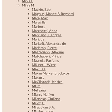
Minis L
Minis M
Mackie, Bob
Magnus, Mabee & Reynard
Mara, Max
Maravilla
Marbert
Marchetti, Anna
Marciano, Georges
Maricos
Markoff, Alexandra de
Marlaron, Pierre
Mastroianni, Maxime
Matchabelli, Prince
Maurella Parfums
Mäurer + Wirtz
Max-Lee
Maxim Markenprodukte
Maxim's
McClintock, Jessica
MCM
Melisana
Miglin, Marilyn
Milanese, Giuliano
Millot, F.
Miraculum S.A.
Miyake, Issey