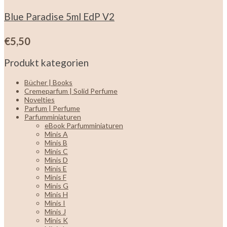
Blue Paradise 5ml EdP V2
€
5,50
Produkt kategorien
Bücher | Books
Cremeparfum | Solid Perfume
Novelties
Parfum | Perfume
Parfumminiaturen
eBook Parfumminiaturen
Minis A
Minis B
Minis C
Minis D
Minis E
Minis F
Minis G
Minis H
Minis I
Minis J
Minis K