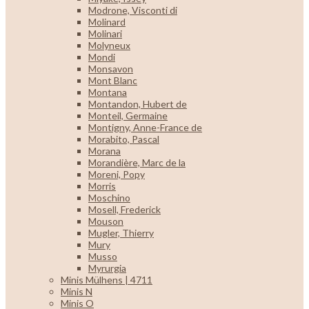
Modrone, Visconti di
Molinard
Molinari
Molyneux
Mondi
Monsavon
Mont Blanc
Montana
Montandon, Hubert de
Monteil, Germaine
Montigny, Anne-France de
Morabito, Pascal
Morana
Morandière, Marc de la
Moreni, Popy
Morris
Moschino
Mosell, Frederick
Mouson
Mugler, Thierry
Mury
Musso
Myrurgia
Minis Mülhens | 4711
Minis N
Minis O