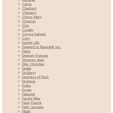
Caron
Charbert
Cheramy
Chess, Mary
Chypron
Ciro
Corday
Coryse Salomé
Coty
Daché, Lilly
Daggett & Ramsdell, Inc.
Dana
Denney, Frances
Desprez, Jean
Dior, Christian
Dralle
Du Barry
Duchess of Paris
Duvinne
Erako
Evyan
Fabergé
Factor, Max
Fann, Franck
Fath, Jacques
Fibah