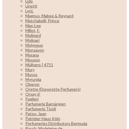
Lido
Linetti
Lyric
Magnus, Mabee & Reynard
Matchabelli, Prince
Max-Lee
Millot, F.
Molinard
Molinari
Molyneux
Monsavon
Morana
Mouson
Mülhens | 4711
Mury
Musso
Myrurgia
Oberon
Orette (Donorette Perfumers)
Orsay d'
Paglieri
Parfumerie Barnängen
Parfümerie Tivoli
Patou, Jean
Patrizier-Haus Köln
Perfumeries Distributors Bermuda
Rauch, Madeleine de