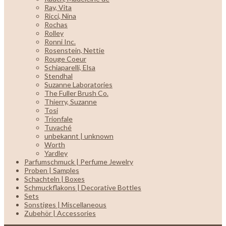
Ray, Vita
Ricci, Nina
Rochas
Rolley
Ronni Inc.
Rosenstein, Nettie
Rouge Coeur
Schiaparelli, Elsa
Stendhal
Suzanne Laboratories
The Fuller Brush Co.
Thierry, Suzanne
Tosi
Trionfale
Tuvaché
unbekannt | unknown
Worth
Yardley
Parfumschmuck | Perfume Jewelry
Proben | Samples
Schachteln | Boxes
Schmuckflakons | Decorative Bottles
Sets
Sonstiges | Miscellaneous
Zubehör | Accessories