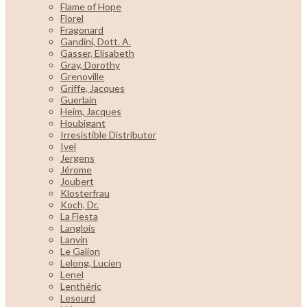
Flame of Hope
Florel
Fragonard
Gandini, Dott. A.
Gasser, Elisabeth
Gray, Dorothy
Grenoville
Griffe, Jacques
Guerlain
Heim, Jacques
Houbigant
Irresistible Distributor
Ivel
Jergens
Jérome
Joubert
Klosterfrau
Koch, Dr.
La Fiesta
Langlois
Lanvin
Le Galion
Lelong, Lucien
Lenel
Lenthéric
Lesourd