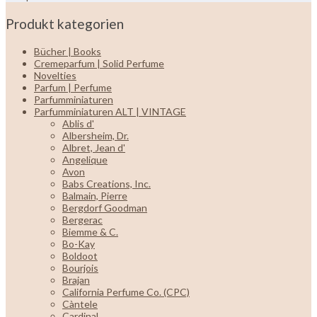
Produkt kategorien
Bücher | Books
Cremeparfum | Solid Perfume
Novelties
Parfum | Perfume
Parfumminiaturen
Parfumminiaturen ALT | VINTAGE
Ablis d'
Albersheim, Dr.
Albret, Jean d'
Angelique
Avon
Babs Creations, Inc.
Balmain, Pierre
Bergdorf Goodman
Bergerac
Biemme & C.
Bo-Kay
Boldoot
Bourjois
Brajan
California Perfume Co. (CPC)
Càntele
Cardinal