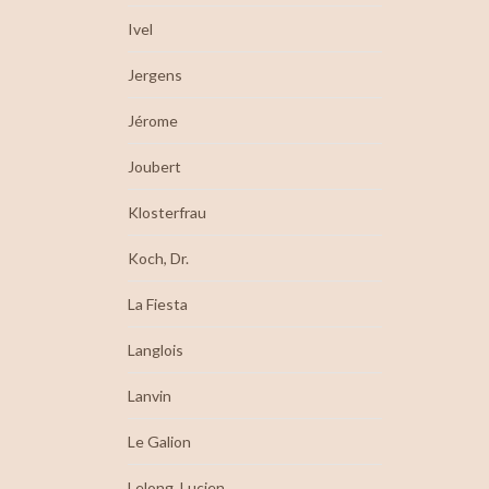
Ivel
Jergens
Jérome
Joubert
Klosterfrau
Koch, Dr.
La Fiesta
Langlois
Lanvin
Le Galion
Lelong, Lucien