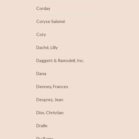
Corday
Coryse Salomé
Coty
Daché, Lilly
Daggett & Ramsdell, Inc.
Dana
Denney, Frances
Desprez, Jean
Dior, Christian
Dralle
Du Barry