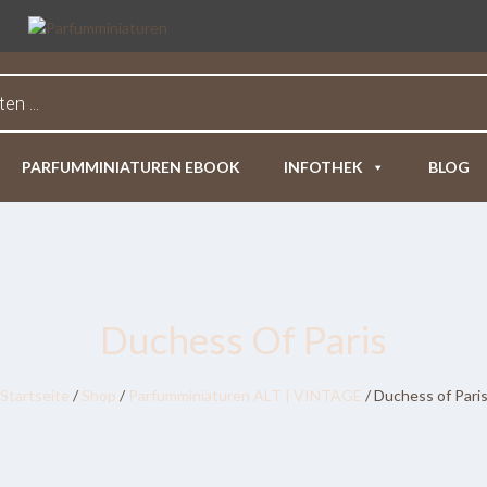
PARFUMMINIATUREN EBOOK
INFOTHEK
BLOG
Duchess Of Paris
Startseite
/
Shop
/
Parfumminiaturen ALT | VINTAGE
/ Duchess of Pari