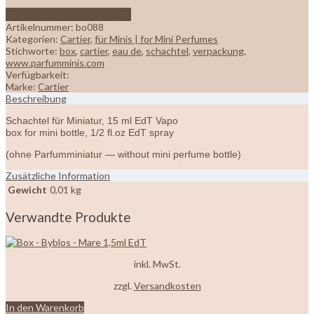
Zur Wunschliste hinzufügen
Artikelnummer:
bo088
Kategorien:
Cartier
,
für Minis | for Mini Perfumes
Stichworte:
box
,
cartier
,
eau de
,
schachtel
,
verpackung
,
www.parfumminis.com
Verfügbarkeit:
Marke:
Cartier
Beschreibung
Schachtel für Miniatur, 15 ml EdT Vapo
box for mini bottle, 1/2 fl.oz EdT spray
(ohne Parfumminiatur — without mini perfume bottle)
Zusätzliche Information
Gewicht
0,01 kg
Verwandte Produkte
inkl. MwSt.
zzgl.
Versandkosten
In den Warenkorb