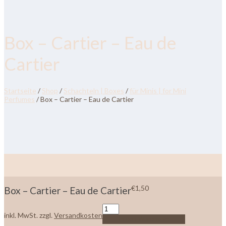
Box – Cartier – Eau de
Cartier
Startseite
/
Shop
/
Schachteln | Boxes
/
für Minis | for Mini
Perfumes
/ Box – Cartier – Eau de Cartier
€
1,50
Box – Cartier – Eau de Cartier
inkl. MwSt.
zzgl.
Versandkosten
In den Warenkorb