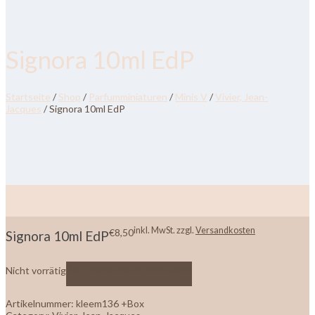
Signora 10ml EdP
Startseite
/
Shop
/
Parfumminiaturen
/
Minis V
/
Vivier, Jean-
Jacques
/ Signora 10ml EdP
inkl. MwSt.
zzgl.
Versandkosten
€
8,50
Signora 10ml EdP
Zur Wunschliste hinzufügen
Nicht vorrätig
Artikelnummer:
kleem136 +Box