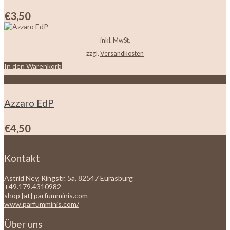
€
3,50
inkl. MwSt.
zzgl.
Versandkosten
In den Warenkorb
Zur Wunschliste hinzufügen
Azzaro EdP
€
4,50
Kontakt
Astrid Ney, Ringstr. 5a, 82547 Eurasburg
+49.179.4310982
shop [at] parfumminis.com
www.parfumminis.com/
Über uns