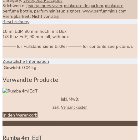
Category:
Vivier, Jean-Jacques
Stichworte:
jean-jacques vivier
,
miniature de parfum
,
miniature
perfume bottle
,
parfum miniatur
,
signora
,
www.parfumminis.com
Verfügbarkeit:
Nicht vorrätig
Beschreibung
10 ml EdP, 90 mm hoch, mit Box
1/3 fl.oz EdP, 90 mm tall, with box
——— für Füllstand siehe Bild/er ——— for contents see picture/s
———
Zusätzliche Information
Gewicht
0,04 kg
Verwandte Produkte
inkl. MwSt.
zzgl.
Versandkosten
In den Warenkorb
Zur Wunschliste hinzufügen
Rumba 4ml EdT