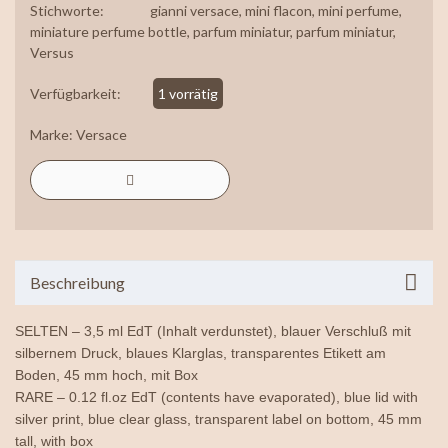
Stichworte:
gianni versace
,
mini flacon
,
mini perfume
,
miniature perfume bottle
,
parfum miniatur
,
parfum miniatur
,
Versus
Verfügbarkeit:
1 vorrätig
Marke:
Versace
Beschreibung
SELTEN – 3,5 ml EdT (Inhalt verdunstet), blauer Verschluß mit
silbernem Druck, blaues Klarglas, transparentes Etikett am
Boden, 45 mm hoch, mit Box
RARE – 0.12 fl.oz EdT (contents have evaporated), blue lid with
silver print, blue clear glass, transparent label on bottom, 45 mm
tall, with box