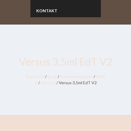
KONTAKT
Versus 3,5ml EdT V2
Startseite
/
Shop
/
Parfumminiaturen
/
Minis
V
/
Versace
/ Versus 3,5ml EdT V2