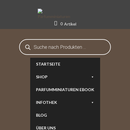
Skip
to
content
0
Artikel
Products
search
STARTSEITE
SHOP
PARFUMMINIATUREN EBOOK
INFOTHEK
BLOG
ÜBER UNS