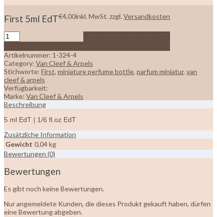
€
4,00
inkl. MwSt.
zzgl.
Versandkosten
First 5ml EdT
Zur Wunschliste hinzufügen
In den Warenkorb
Artikelnummer:
1-324-4
Category:
Van Cleef & Arpels
Stichworte:
First
,
miniature perfume bottle
,
parfum miniatur
,
van
cleef & arpels
Verfügbarkeit:
Marke:
Van Cleef & Arpels
Beschreibung
5 ml EdT | 1/6 fl.oz EdT
Zusätzliche Information
Gewicht
0,04 kg
Bewertungen (0)
Bewertungen
Es gibt noch keine Bewertungen.
Nur angemeldete Kunden, die dieses Produkt gekauft haben, dürfen
eine Bewertung abgeben.