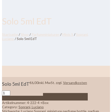
Solo 5ml EdT
Startseite
/
Shop
/
Parfumminiaturen
/
Minis S
/
Soprani,
Luciano
/ Solo 5ml EdT
€
6,00
inkl. MwSt.
zzgl.
Versandkosten
Solo 5ml EdT
Zur Wunschliste hinzufügen
In den Warenkorb
Artikelnummer:
4-222-4 +Box
Category:
Soprani, Luciano
Stichworte:
Luciano Soprani
,
miniature perfume bottle
,
parfum