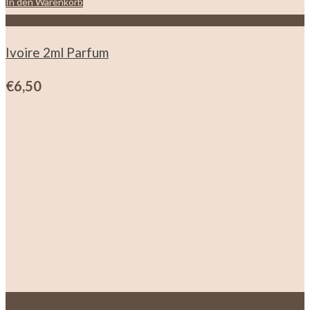
In den Warenkorb
I
Zur Wunschliste hinzufügen
Z
Ivoire 2ml Parfum
€
6,50