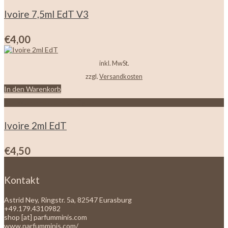
Ivoire 7,5ml EdT V3
€
4,00
inkl. MwSt.
zzgl.
Versandkosten
In den Warenkorb
Zur Wunschliste hinzufügen
Ivoire 2ml EdT
€
4,50
Kontakt
Astrid Ney, Ringstr. 5a, 82547 Eurasburg
+49.179.4310982
shop [at] parfumminis.com
www.parfumminis.com/