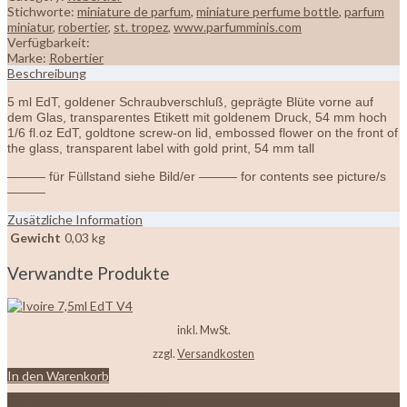
Stichworte:
miniature de parfum
,
miniature perfume bottle
,
parfum
miniatur
,
robertier
,
st. tropez
,
www.parfumminis.com
Verfügbarkeit:
Marke:
Robertier
Beschreibung
5 ml EdT, goldener Schraubverschluß, geprägte Blüte vorne auf
dem Glas, transparentes Etikett mit goldenem Druck, 54 mm hoch
1/6 fl.oz EdT, goldtone screw-on lid, embossed flower on the front of
the glass, transparent label with gold print, 54 mm tall
——— für Füllstand siehe Bild/er ——— for contents see picture/s
———
Zusätzliche Information
Gewicht
0,03 kg
Verwandte Produkte
inkl. MwSt.
zzgl.
Versandkosten
In den Warenkorb
Zur Wunschliste hinzufügen