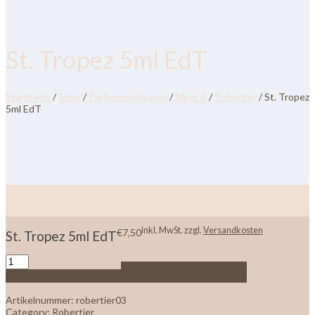
St. Tropez 5ml EdT
Startseite
/
Shop
/
Parfumminiaturen
/
Minis R
/
Robertier
/ St. Tropez
5ml EdT
inkl. MwSt.
zzgl.
Versandkosten
€
7,50
St. Tropez 5ml EdT
Zur Wunschliste hinzufügen
In den Warenkorb
Artikelnummer:
robertier03
Category:
Robertier