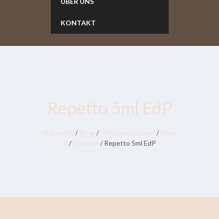
ÜBER UNS
KONTAKT
Repetto 5ml EdP
Startseite
/
Shop
/
Parfumminiaturen
/
Minis
R
/
Repetto
/ Repetto 5ml EdP