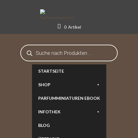
Skip
to
content
0
Artikel
Products
search
STARTSEITE
SHOP
PARFUMMINIATUREN EBOOK
INFOTHEK
BLOG