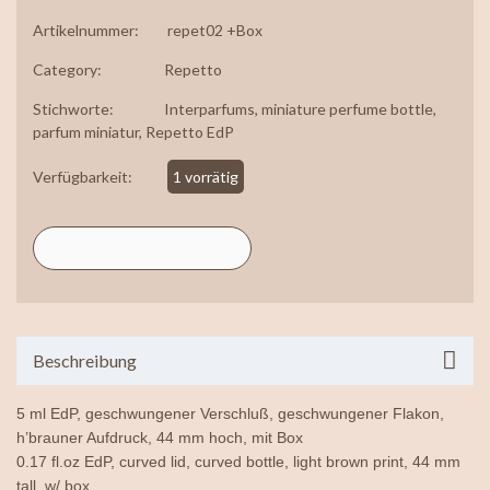
Artikelnummer:
repet02 +Box
Category:
Repetto
Stichworte:
Interparfums
,
miniature perfume bottle
,
parfum miniatur
,
Repetto EdP
Verfügbarkeit:
1 vorrätig
Beschreibung
5 ml EdP, geschwungener Verschluß, geschwungener Flakon,
h’brauner Aufdruck, 44 mm hoch, mit Box
0.17 fl.oz EdP, curved lid, curved bottle, light brown print, 44 mm
tall, w/ box