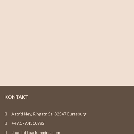
KONTAKT
Astrid Ney, Ringstr. 5a, 82547 Eurasburg
+49.179.4310982
shop [at] parfumminis.com