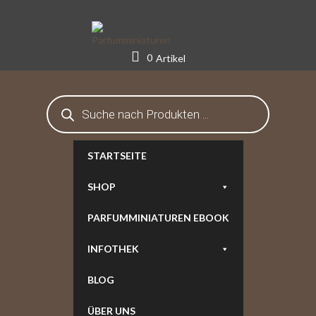
Skip
to
content
0
Artikel
Products
search
STARTSEITE
SHOP
PARFUMMINIATUREN EBOOK
INFOTHEK
BLOG
ÜBER UNS