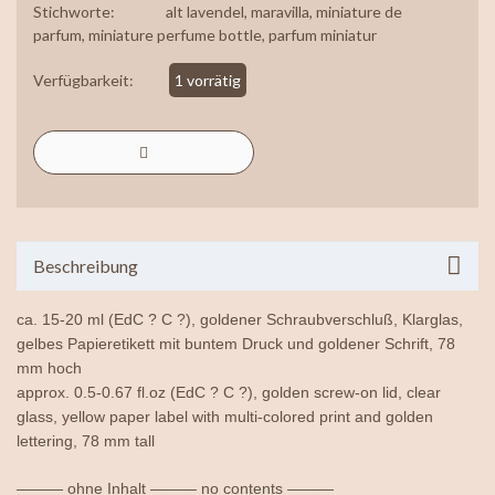
Stichworte:
alt lavendel
,
maravilla
,
miniature de
parfum
,
miniature perfume bottle
,
parfum miniatur
Verfügbarkeit:
1 vorrätig
Beschreibung
ca. 15-20 ml (EdC ? C ?), goldener Schraubverschluß, Klarglas,
gelbes Papieretikett mit buntem Druck und goldener Schrift, 78
mm hoch
approx. 0.5-0.67 fl.oz (EdC ? C ?), golden screw-on lid, clear
glass, yellow paper label with multi-colored print and golden
lettering, 78 mm tall
——— ohne Inhalt ——— no contents ———