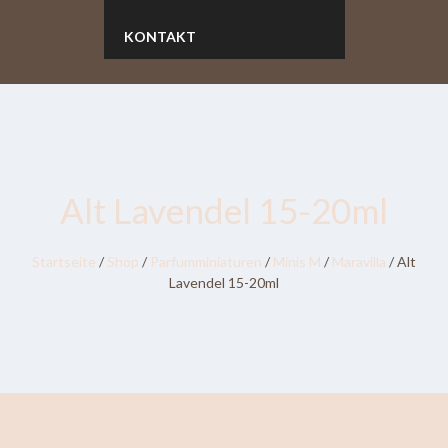
KONTAKT
Alt Lavendel 15-20ml
Startseite
/
Shop
/
Parfumminiaturen
/
Minis M
/
Maravilla
/ Alt
Lavendel 15-20ml