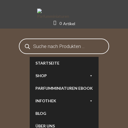
Skip
to
content
0
Artikel
Products
search
STARTSEITE
SHOP
PARFUMMINIATUREN EBOOK
INFOTHEK
BLOG
ÜBER UNS