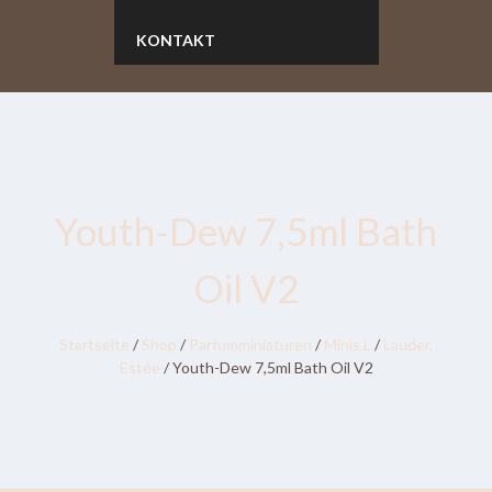
KONTAKT
Youth-Dew 7,5ml Bath
Oil V2
Startseite
/
Shop
/
Parfumminiaturen
/
Minis L
/
Lauder,
Estée
/ Youth-Dew 7,5ml Bath Oil V2