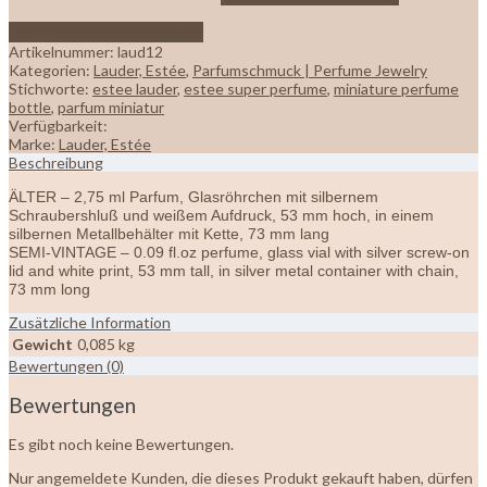
Zur Wunschliste hinzufügen
Artikelnummer:
laud12
Kategorien:
Lauder, Estée
,
Parfumschmuck | Perfume Jewelry
Stichworte:
estee lauder
,
estee super perfume
,
miniature perfume
bottle
,
parfum miniatur
Verfügbarkeit:
Marke:
Lauder, Estée
Beschreibung
ÄLTER – 2,75 ml Parfum, Glasröhrchen mit silbernem
Schraubershluß und weißem Aufdruck, 53 mm hoch, in einem
silbernen Metallbehälter mit Kette, 73 mm lang
SEMI-VINTAGE – 0.09 fl.oz perfume, glass vial with silver screw-on
lid and white print, 53 mm tall, in silver metal container with chain,
73 mm long
Zusätzliche Information
Gewicht
0,085 kg
Bewertungen (0)
Bewertungen
Es gibt noch keine Bewertungen.
Nur angemeldete Kunden, die dieses Produkt gekauft haben, dürfen