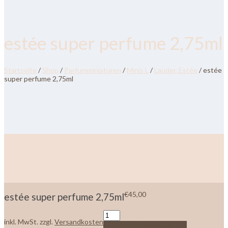
estée super perfume 2,75ml
Startseite
/
Shop
/
Parfumminiaturen
/
Minis L
/
Lauder, Estée
/ estée
super perfume 2,75ml
€
45,00
estée super perfume 2,75ml
inkl. MwSt.
zzgl.
Versandkosten
In den Warenkorb