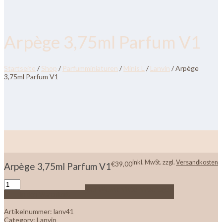
Arpège 3,75ml Parfum V1
Startseite
/
Shop
/
Parfumminiaturen
/
Minis L
/
Lanvin
/ Arpège
3,75ml Parfum V1
inkl. MwSt.
zzgl.
Versandkosten
€
39,00
Arpège 3,75ml Parfum V1
Zur Wunschliste hinzufügen
In den Warenkorb
Artikelnummer:
lanv41
Category:
Lanvin