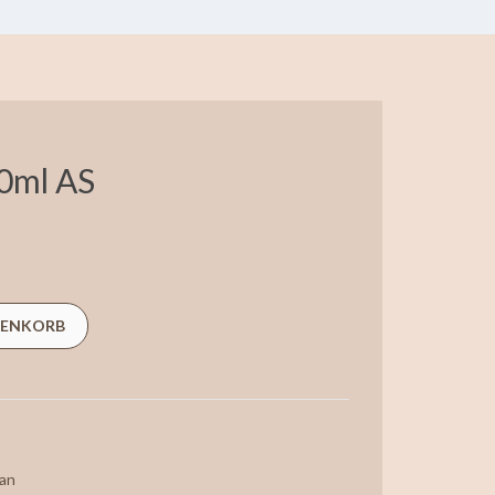
0ml AS
RENKORB
ian