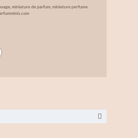
uvage
,
miniature de parfum
,
miniature perfume
rfumminis.com