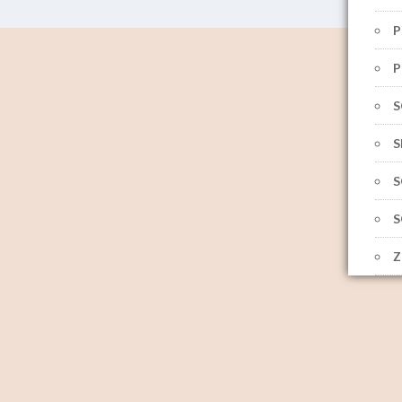
P
P
S
S
S
S
Z