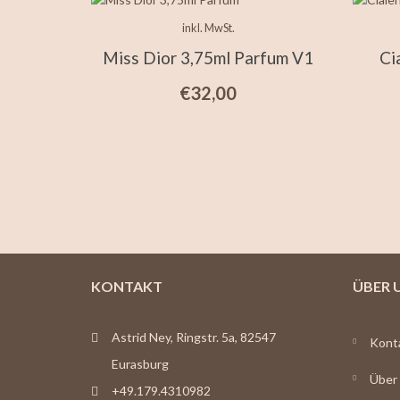
inkl. MwSt.
Miss Dior 3,75ml Parfum V1
Ci
€
32,00
KONTAKT
ÜBER 
Astrid Ney, Ringstr. 5a, 82547
Kont
Eurasburg
Über
+49.179.4310982