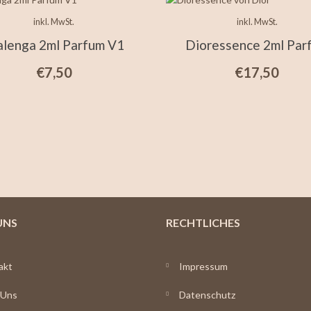
inkl. MwSt.
inkl. MwSt.
alenga 2ml Parfum V1
Dioressence 2ml Par
€
7,50
€
17,50
UNS
RECHTLICHES
akt
Impressum
 Uns
Datenschutz