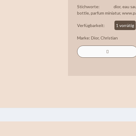
Stichworte:
dior
,
eau sa
bottle
,
parfum miniatur
,
www.pa
Verfügbarkeit:
1 vorrätig
Marke:
Dior, Christian