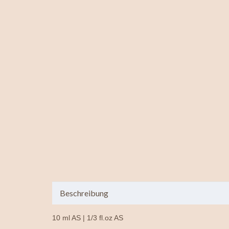
Beschreibung
10 ml AS | 1/3 fl.oz AS