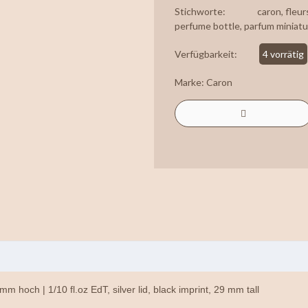
Stichworte:
caron
,
fleur
perfume bottle
,
parfum miniatu
Verfügbarkeit:
4 vorrätig
Marke:
Caron
m hoch | 1/10 fl.oz EdT, silver lid, black imprint, 29 mm tall