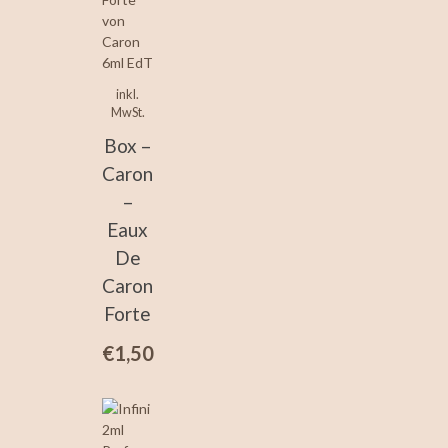
inkl.
MwSt.
Box –
Caron
–
Eaux
De
Caron
Forte
€
1,50