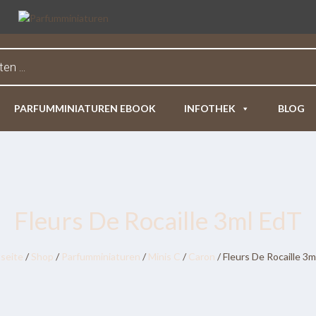
PARFUMMINIATUREN EBOOK
INFOTHEK
BLOG
Fleurs De Rocaille 3ml EdT
tseite
/
Shop
/
Parfumminiaturen
/
Minis C
/
Caron
/ Fleurs De Rocaille 3