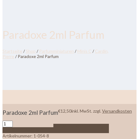
Paradoxe 2ml Parfum
Startseite
/
Shop
/
Parfumminiaturen
/
Minis C
/
Cardin,
Pierre
/ Paradoxe 2ml Parfum
€
12,50
inkl. MwSt.
zzgl.
Versandkosten
Paradoxe 2ml Parfum
Zur Wunschliste hinzufügen
In den Warenkorb
Artikelnummer:
1-054-8