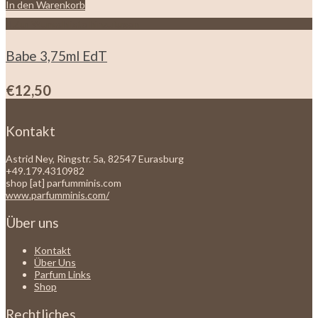
In den Warenkorb
Zur Wunschliste hinzufügen
Babe 3,75ml EdT
€
12,50
Kontakt
Astrid Ney, Ringstr. 5a, 82547 Eurasburg
+49.179.4310982
shop [at] parfumminis.com
www.parfumminis.com/
Über uns
Kontakt
Über Uns
Parfum Links
Shop
Rechtliches