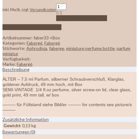
inkl. MwSt.
zzgl.
Versandkosten
In den Warenkorb
Zur Wunschliste hinzufügen
Artikelnummer:
faber33 +Box
Kategorien:
Fabergé
,
Fabergé
Stichworte:
Aphrodisia
,
faberge
,
miniature perfume bottle
,
parfum
miniatur
Verfügbarkeit:
Marke:
Fabergé
Beschreibung
ÄLTER – 7,5 ml Parfum, silberner Schraubverschluß, Klarglas,
goldener Aufdruck, 49 mm hoch, mit Box
SEMI-VINTAGE 1/4 fl.oz perfume, silver screw-on lid, clear glass,
gold print, 49 mm tall, w/ box
——— für Füllstand siehe Bild/er ——— for contents see picture/s
———
Zusätzliche Information
Gewicht
0,13 kg
Bewertungen (0)