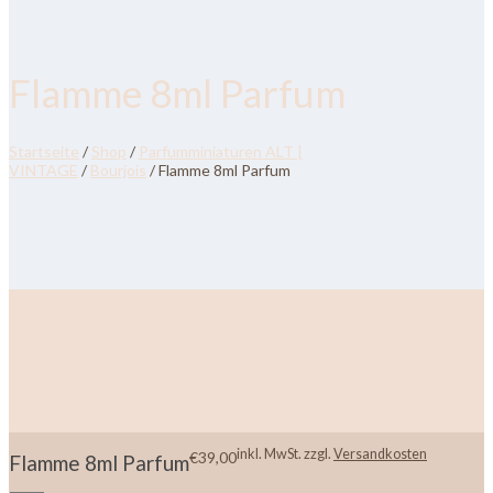
Flamme 8ml Parfum
Startseite
/
Shop
/
Parfumminiaturen ALT |
VINTAGE
/
Bourjois
/ Flamme 8ml Parfum
inkl. MwSt.
zzgl.
Versandkosten
€
39,00
Flamme 8ml Parfum