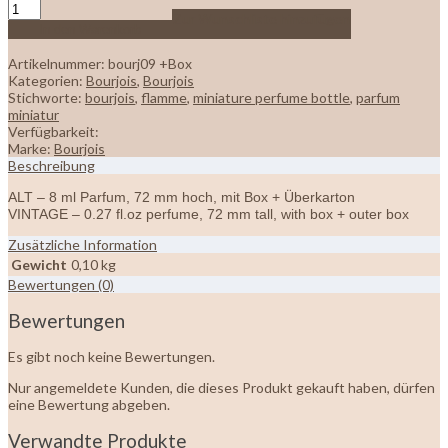
Zur Wunschliste hinzufügen
In den Warenkorb
Artikelnummer:
bourj09 +Box
Kategorien:
Bourjois
,
Bourjois
Stichworte:
bourjois
,
flamme
,
miniature perfume bottle
,
parfum
miniatur
Verfügbarkeit:
Marke:
Bourjois
Beschreibung
ALT – 8 ml Parfum, 72 mm hoch, mit Box + Überkarton
VINTAGE – 0.27 fl.oz perfume, 72 mm tall, with box + outer box
Zusätzliche Information
Gewicht
0,10 kg
Bewertungen (0)
Bewertungen
Es gibt noch keine Bewertungen.
Nur angemeldete Kunden, die dieses Produkt gekauft haben, dürfen
eine Bewertung abgeben.
Verwandte Produkte