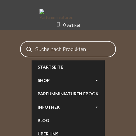
Skip
to
content
0
Artikel
Products
search
STARTSEITE
SHOP
PARFUMMINIATUREN EBOOK
INFOTHEK
BLOG
ÜBER UNS