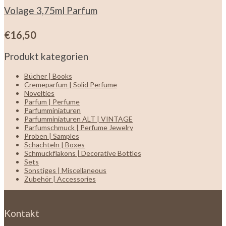
Volage 3,75ml Parfum
€
16,50
Produkt kategorien
Bücher | Books
Cremeparfum | Solid Perfume
Novelties
Parfum | Perfume
Parfumminiaturen
Parfumminiaturen ALT | VINTAGE
Parfumschmuck | Perfume Jewelry
Proben | Samples
Schachteln | Boxes
Schmuckflakons | Decorative Bottles
Sets
Sonstiges | Miscellaneous
Zubehör | Accessories
Kontakt