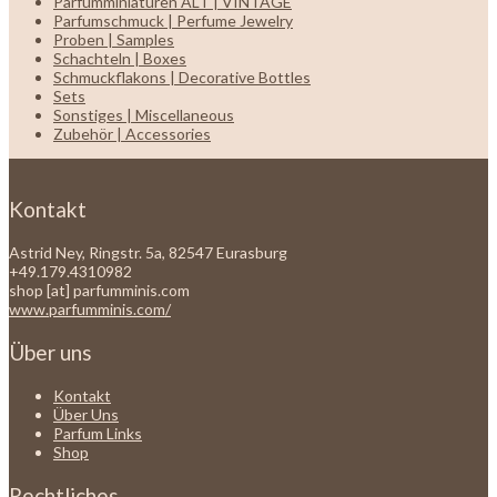
Parfumminiaturen ALT | VINTAGE
Parfumschmuck | Perfume Jewelry
Proben | Samples
Schachteln | Boxes
Schmuckflakons | Decorative Bottles
Sets
Sonstiges | Miscellaneous
Zubehör | Accessories
Kontakt
Astrid Ney, Ringstr. 5a, 82547 Eurasburg
+49.179.4310982
shop [at] parfumminis.com
www.parfumminis.com/
Über uns
Kontakt
Über Uns
Parfum Links
Shop
Rechtliches