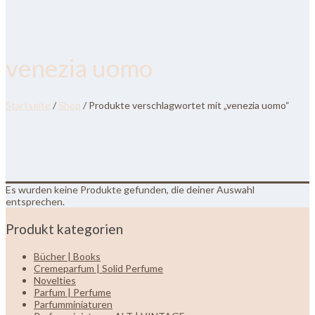
venezia uomo
Startseite
/
Shop
/ Produkte verschlagwortet mit „venezia uomo“
Es wurden keine Produkte gefunden, die deiner Auswahl
entsprechen.
Produkt kategorien
Bücher | Books
Cremeparfum | Solid Perfume
Novelties
Parfum | Perfume
Parfumminiaturen