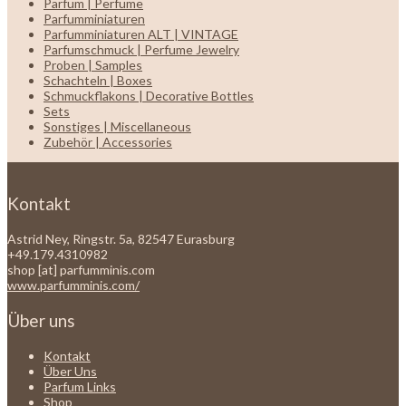
Parfum | Perfume
Parfumminiaturen
Parfumminiaturen ALT | VINTAGE
Parfumschmuck | Perfume Jewelry
Proben | Samples
Schachteln | Boxes
Schmuckflakons | Decorative Bottles
Sets
Sonstiges | Miscellaneous
Zubehör | Accessories
Kontakt
Astrid Ney, Ringstr. 5a, 82547 Eurasburg
+49.179.4310982
shop [at] parfumminis.com
www.parfumminis.com/
Über uns
Kontakt
Über Uns
Parfum Links
Shop