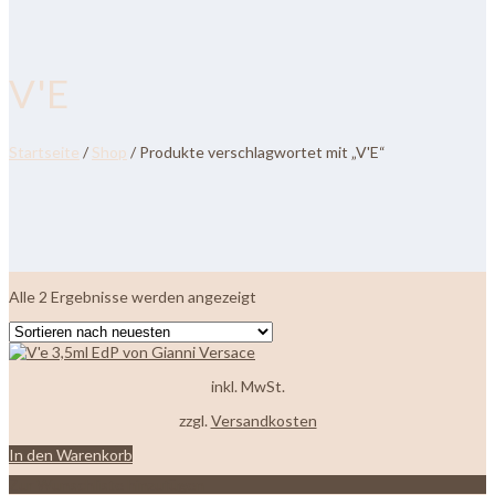
V'E
Startseite
/
Shop
/ Produkte verschlagwortet mit „V'E“
Nach
Alle 2 Ergebnisse werden angezeigt
neuesten
sortiert
inkl. MwSt.
zzgl.
Versandkosten
In den Warenkorb
Zur Wunschliste hinzufügen