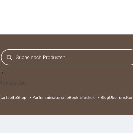
Products
search
Navigation
tartseite
Shop
Parfumminiaturen eBook
Infothek
Blog
Über uns
Kon