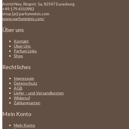
Astrid Ney, Ringstr. 5a, 82547 Eurasburg
+49.179.4310982
shop [at] parfumminis.com
www.parfumminis.com/
Über uns
Kontakt
Über Uns
Parfum Links
Shop
Rechtliches
Impressum
Datenschutz
AGB
Liefer – und Versandkosten
Widerruf
Zahlungsarten
Mein Konto
Mein Konto