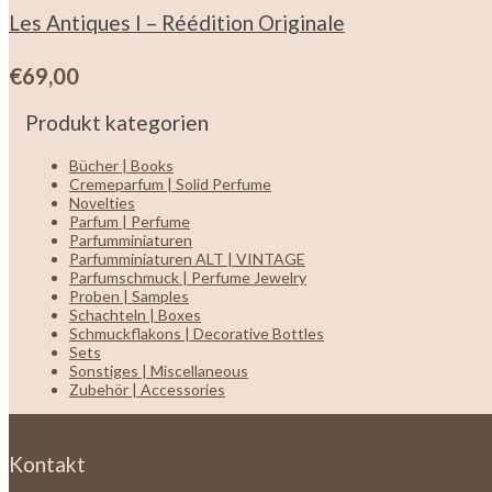
Les Antiques I – Réédition Originale
€
69,00
Produkt kategorien
Bücher | Books
Cremeparfum | Solid Perfume
Novelties
Parfum | Perfume
Parfumminiaturen
Parfumminiaturen ALT | VINTAGE
Parfumschmuck | Perfume Jewelry
Proben | Samples
Schachteln | Boxes
Schmuckflakons | Decorative Bottles
Sets
Sonstiges | Miscellaneous
Zubehör | Accessories
Kontakt