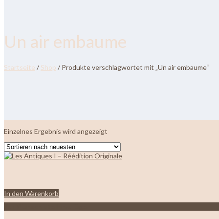
Un air embaume
Startseite
/
Shop
/ Produkte verschlagwortet mit „Un air embaume“
Einzelnes Ergebnis wird angezeigt
In den Warenkorb
Zur Wunschliste hinzufügen