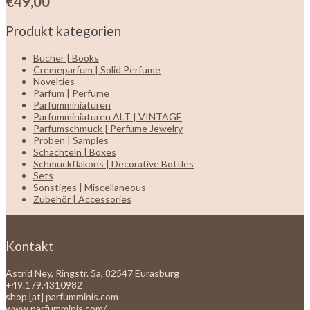
€
49,00
Produkt kategorien
Bücher | Books
Cremeparfum | Solid Perfume
Novelties
Parfum | Perfume
Parfumminiaturen
Parfumminiaturen ALT | VINTAGE
Parfumschmuck | Perfume Jewelry
Proben | Samples
Schachteln | Boxes
Schmuckflakons | Decorative Bottles
Sets
Sonstiges | Miscellaneous
Zubehör | Accessories
Kontakt
Astrid Ney, Ringstr. 5a, 82547 Eurasburg
+49.179.4310982
shop [at] parfumminis.com
www.parfumminis.com/