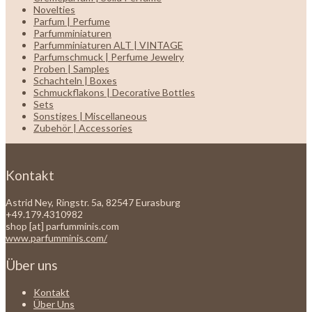
Novelties
Parfum | Perfume
Parfumminiaturen
Parfumminiaturen ALT | VINTAGE
Parfumschmuck | Perfume Jewelry
Proben | Samples
Schachteln | Boxes
Schmuckflakons | Decorative Bottles
Sets
Sonstiges | Miscellaneous
Zubehör | Accessories
Kontakt
Astrid Ney, Ringstr. 5a, 82547 Eurasburg
+49.179.4310982
shop [at] parfumminis.com
www.parfumminis.com/
Über uns
Kontakt
Über Uns