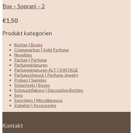
Box – Soprani – 2
€
1,50
Produkt kategorien
Bücher | Books
Cremeparfum | Solid Perfume
Novelties
Parfum | Perfume
Parfumminiaturen
Parfumminiaturen ALT | VINTAGE
Parfumschmuck | Perfume Jewelry
Proben | Samples
Schachteln | Boxes
Schmuckflakons | Decorative Bottles
Sets
Sonstiges | Miscellaneous
Zubehör | Accessories
Kontakt