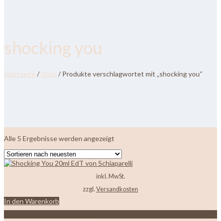
shocking you
Startseite
/
Shop
/ Produkte verschlagwortet mit „shocking you“
Nach
Alle 5 Ergebnisse werden angezeigt
neuesten
sortiert
inkl. MwSt.
zzgl.
Versandkosten
In den Warenkorb
Zur Wunschliste hinzufügen