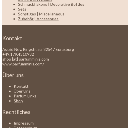
Schmuckflakons | Decorative Bottles
Sets
Sonstiges | Miscellaneous
Zubehör | Accessories
Kontakt
Astrid Ney, Ringstr. 5a, 82547 Eurasburg
+49.179.4310982
shop [at] parfumminis.com
www.parfumminis.com/
Über uns
Kontakt
Über Uns
Parfum Links
Shop
Rechtliches
Impressum
Datenschutz