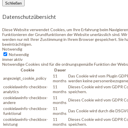
Schließen
Datenschutzübersicht
Diese Website verwendet Cookies, um Ihre Erfahrung beim Navigieren 
Funktionieren der Grundfunktionen der Website unerlässlich sind. Wir
werden nur mit Ihrer Zustimmung in Ihrem Browser gespeichert. Sie ha
beeinträchtigen.
Notwendig
Notwendig
immer aktiv
Notwendige Cookies sind für die ordnungsgemäße Funktion der Websi
Cookie
Dauer
11
Das Cookie wird vom Plugin GDPR
angezeigt_cookie_policy
months
werden keine personenbezogene
cookielawinfo-checkbox-
11
Dieses Cookie wird vom GDPR Coo
analytics
months
speichern.
cookielawinfo-checkbox-
11
Dieses Cookie wird vom GDPR Coo
andere
months
cookielawinfo-checkbox-
11
Das Cookie wird durch die DSGVO
funktional
months
cookielawinfo-checkbox-
11
Dieses Cookie wird vom GDPR Coo
leistung
months
speichern.