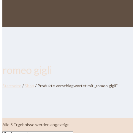
romeo gigli
Startseite
/
Shop
/ Produkte verschlagwortet mit „romeo gigli“
Nach
Alle 5 Ergebnisse werden angezeigt
neuesten