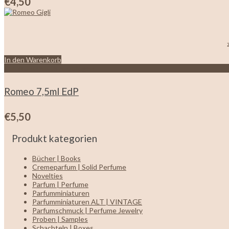
€
4,50
In den Warenkorb
Zur Wunschliste hinzufügen
Romeo 7,5ml EdP
€
5,50
Produkt kategorien
Bücher | Books
Cremeparfum | Solid Perfume
Novelties
Parfum | Perfume
Parfumminiaturen
Parfumminiaturen ALT | VINTAGE
Parfumschmuck | Perfume Jewelry
Proben | Samples
Schachteln | Boxes