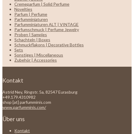
Cremeparfum | Solid Perfume
Novelties
Parfum | Perfume
Parfumminiaturen
Parfumminiaturen ALT | VINTAGE
Parfumschmuck | Perfume Jewelry
Proben | Samples
Schachteln | Boxes
Schmuckflakons | Decorative Bottles
Sets
Sonstiges | Miscellaneous
Zubehör | Accessories
Kontakt
Astrid Ney, Ringstr. 5a, 82547 Eurasburg
+49.179.4310982
shop [at] parfumminis.com
www.parfumminis.com/
Über uns
Kontakt