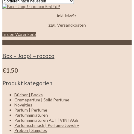
inkl. MwSt.
zzgl.
Versandkosten
In den Warenkorb
Zur Wunschliste hinzufügen
Box – Joop! – rococo
€
1,50
Produkt kategorien
Bücher | Books
Cremeparfum | Solid Perfume
Novelties
Parfum | Perfume
Parfumminiaturen
Parfumminiaturen ALT | VINTAGE
Parfumschmuck | Perfume Jewelry
Proben | Samples