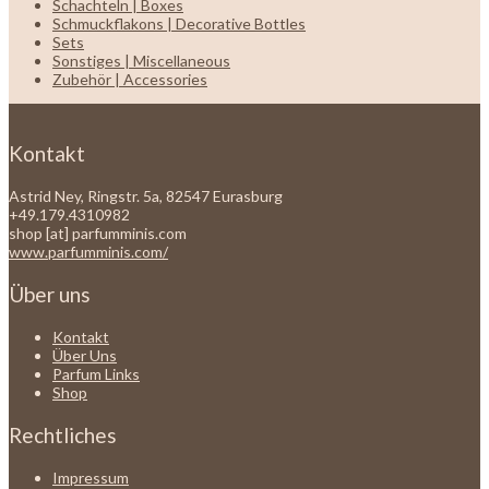
Schachteln | Boxes
Schmuckflakons | Decorative Bottles
Sets
Sonstiges | Miscellaneous
Zubehör | Accessories
Kontakt
Astrid Ney, Ringstr. 5a, 82547 Eurasburg
+49.179.4310982
shop [at] parfumminis.com
www.parfumminis.com/
Über uns
Kontakt
Über Uns
Parfum Links
Shop
Rechtliches
Impressum