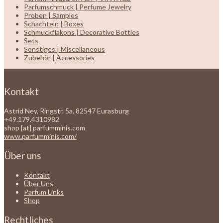
Parfumschmuck | Perfume Jewelry
Proben | Samples
Schachteln | Boxes
Schmuckflakons | Decorative Bottles
Sets
Sonstiges | Miscellaneous
Zubehör | Accessories
Kontakt
Astrid Ney, Ringstr. 5a, 82547 Eurasburg
+49.179.4310982
shop [at] parfumminis.com
www.parfumminis.com/
Über uns
Kontakt
Über Uns
Parfum Links
Shop
Rechtliches