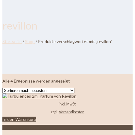
revillon
Startseite
/
Shop
/ Produkte verschlagwortet mit „revillon“
Nach
Alle 4 Ergebnisse werden angezeigt
neuesten
sortiert
inkl. MwSt.
zzgl.
Versandkosten
In den Warenkorb
Zur Wunschliste hinzufügen