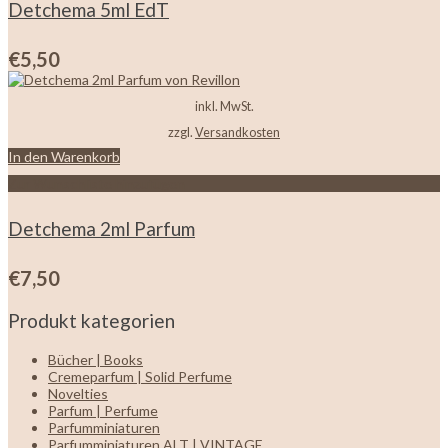
Detchema 5ml EdT
€
5,50
inkl. MwSt.
zzgl.
Versandkosten
In den Warenkorb
Zur Wunschliste hinzufügen
Detchema 2ml Parfum
€
7,50
Produkt kategorien
Bücher | Books
Cremeparfum | Solid Perfume
Novelties
Parfum | Perfume
Parfumminiaturen
Parfumminiaturen ALT | VINTAGE