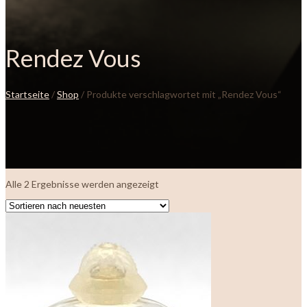
Rendez Vous
Startseite
/
Shop
/ Produkte verschlagwortet mit „Rendez Vous“
Nach
Alle 2 Ergebnisse werden angezeigt
neuesten
sortiert