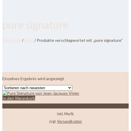
pure signature
Startseite
/
Shop
/ Produkte verschlagwortet mit „pure signature“
Einzelnes Ergebnis wird angezeigt
In den Warenkorb
Zur Wunschliste hinzufügen
inkl. MwSt.
zzgl.
Versandkosten