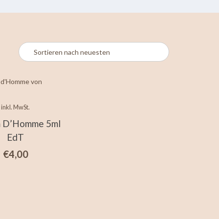
inkl. MwSt.
m D’Homme 5ml
EdT
€
4,00