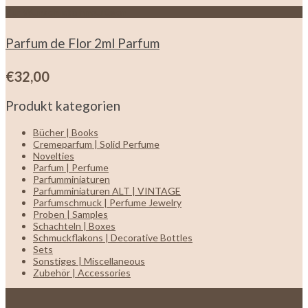
Zur Wunschliste hinzufügen
Parfum de Flor 2ml Parfum
€
32,00
Produkt kategorien
Bücher | Books
Cremeparfum | Solid Perfume
Novelties
Parfum | Perfume
Parfumminiaturen
Parfumminiaturen ALT | VINTAGE
Parfumschmuck | Perfume Jewelry
Proben | Samples
Schachteln | Boxes
Schmuckflakons | Decorative Bottles
Sets
Sonstiges | Miscellaneous
Zubehör | Accessories