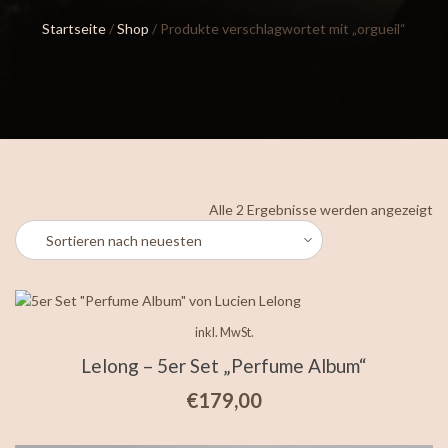
Startseite
/
Shop
/ Produkte verschlagwortet mit „orgueil“
Na
Alle 2 Ergebnisse werden angezeigt
ne
so
inkl. MwSt.
Lelong – 5er Set „Perfume Album“
€
179,00