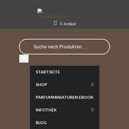
Skip
to
content
0
Artikel
Products
search
STARTSEITE
SHOP
PARFUMMINIATUREN EBOOK
INFOTHEK
BLOG