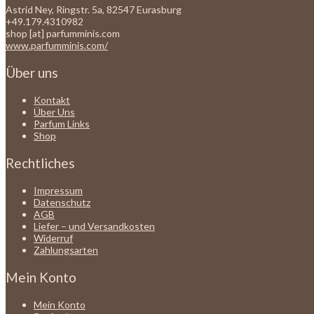
Astrid Ney, Ringstr. 5a, 82547 Eurasburg
+49.179.4310982
shop [at] parfumminis.com
www.parfumminis.com/
Über uns
Kontakt
Über Uns
Parfum Links
Shop
Rechtliches
Impressum
Datenschutz
AGB
Liefer – und Versandkosten
Widerruf
Zahlungsarten
Mein Konto
Mein Konto