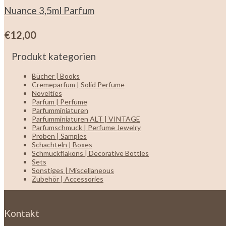
Nuance 3,5ml Parfum
€
12,00
Produkt kategorien
Bücher | Books
Cremeparfum | Solid Perfume
Novelties
Parfum | Perfume
Parfumminiaturen
Parfumminiaturen ALT | VINTAGE
Parfumschmuck | Perfume Jewelry
Proben | Samples
Schachteln | Boxes
Schmuckflakons | Decorative Bottles
Sets
Sonstiges | Miscellaneous
Zubehör | Accessories
Kontakt