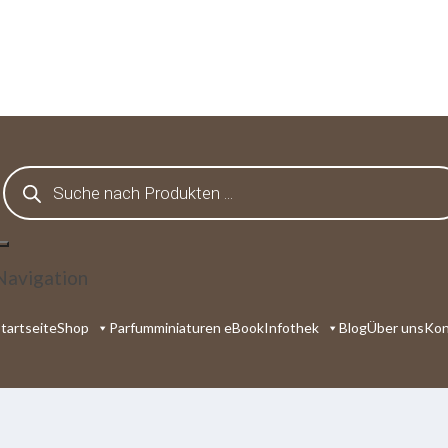
Products
search
Navigation
tartseite
Shop
Parfumminiaturen eBook
Infothek
Blog
Über uns
Kon