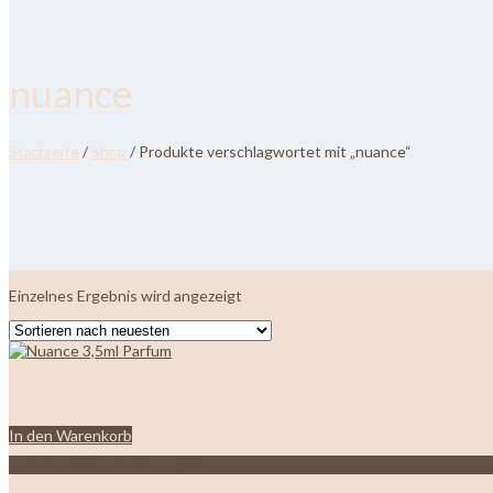
nuance
Startseite
/
Shop
/ Produkte verschlagwortet mit „nuance“
Einzelnes Ergebnis wird angezeigt
In den Warenkorb
Zur Wunschliste hinzufügen